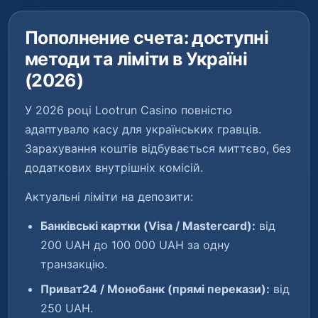
Пополнение счета: доступні
методи та ліміти в Україні
(2026)
У 2026 році Lootrun Casino повністю
адаптувало касу для українських гравців.
Зарахування коштів відбувається миттєво, без
додаткових внутрішніх комісій.
Актуальні ліміти на депозити:
Банківські картки (Visa / Mastercard):
від
200 UAH до 100 000 UAH за одну
транзакцію.
Приват24 / Монобанк (прямі перекази):
від
250 UAH.