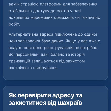
адміністрацією платформи для забезпечення
стабільного доступу до слотів у разі
локальних мережевих обмежень чи технічних
робіт.
Альтернативна адреса підключена до єдиної
централізованої бази даних. Якщо у вас вже є
акаунт, повторно реєструватися не потрібно.
Всі персональні дані, баланс та історія
транзакцій залишаються під захистом
наскрізного шифрування.
Як перевірити адресу та
захиститися від шахраїв