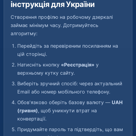
інструкція для України
Створення профілю на робочому дзеркалі
займає мінімум часу. Дотримуйтесь
алгоритму:
Перейдіть за перевіреним посиланням на
цій сторінці.
Натисніть кнопку
«Реєстрація»
у
верхньому кутку сайту.
Виберіть зручний спосіб: через актуальний
Email або номер мобільного телефону.
Обов'язково оберіть базову валюту —
UAH
(гривня)
, щоб уникнути втрат на
конвертації.
Придумайте пароль та підтвердіть, що вам