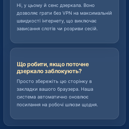
Ні, у цьому й сенс дзеркала. Воно
дозволяє грати без VPN на максимальній
швидкості інтернету, що виключає
зависання слотів чи розриви сесій.
Що робити, якщо поточне
дзеркало заблокують?
Просто збережіть цю сторінку в
закладки вашого браузера. Наша
система автоматично оновлює
посилання на робочі шлюзи щодня.