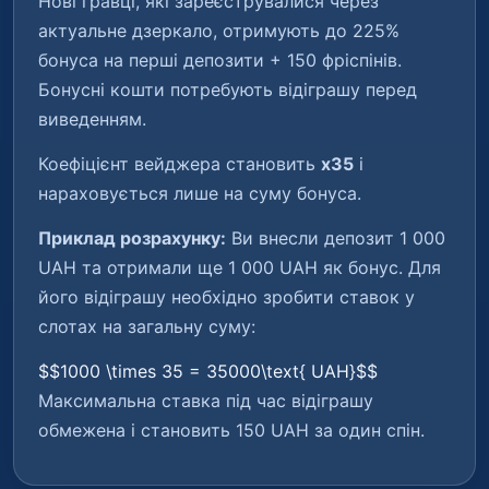
Нові гравці, які зареєструвалися через
актуальне дзеркало, отримують до 225%
бонуса на перші депозити + 150 фріспінів.
Бонусні кошти потребують відіграшу перед
виведенням.
Коефіцієнт вейджера становить
x35
і
нараховується лише на суму бонуса.
Приклад розрахунку:
Ви внесли депозит 1 000
UAH та отримали ще 1 000 UAH як бонус. Для
його відіграшу необхідно зробити ставок у
слотах на загальну суму:
$$1000 \times 35 = 35000\text{ UAH}$$
Максимальна ставка під час відіграшу
обмежена і становить 150 UAH за один спін.