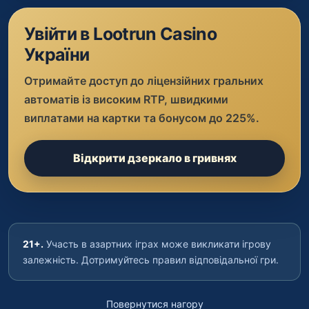
Увійти в Lootrun Casino
України
Отримайте доступ до ліцензійних гральних
автоматів із високим RTP, швидкими
виплатами на картки та бонусом до 225%.
Відкрити дзеркало в гривнях
21+.
Участь в азартних іграх може викликати ігрову
залежність. Дотримуйтесь правил відповідальної гри.
Повернутися нагору