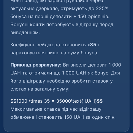
Нові гравці, які зареєструвалися через
актуальне дзеркало, отримують до 225%
бонуса на перші депозити + 150 фріспінів.
Бонусні кошти потребують відіграшу перед
виведенням.
Коефіцієнт вейджера становить
x35
і
нараховується лише на суму бонуса.
Приклад розрахунку:
Ви внесли депозит 1 000
UAH та отримали ще 1 000 UAH як бонус. Для
його відіграшу необхідно зробити ставок у
слотах на загальну суму:
$$1000 \times 35 = 35000\text{ UAH}$$
Максимальна ставка під час відіграшу
обмежена і становить 150 UAH за один спін.