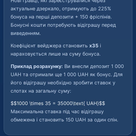
Нові гравці, які зареєструвалися через
актуальне дзеркало, отримують до 225%
бонуса на перші депозити + 150 фріспінів.
Бонусні кошти потребують відіграшу перед
виведенням.
Коефіцієнт вейджера становить
x35
і
нараховується лише на суму бонуса.
Приклад розрахунку:
Ви внесли депозит 1 000
UAH та отримали ще 1 000 UAH як бонус. Для
його відіграшу необхідно зробити ставок у
слотах на загальну суму:
$$1000 \times 35 = 35000\text{ UAH}$$
Максимальна ставка під час відіграшу
обмежена і становить 150 UAH за один спін.