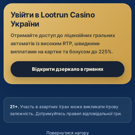
Увійти в Lootrun Casino
України
Отримайте доступ до ліцензійних гральних
автоматів із високим RTP, швидкими
виплатами на картки та бонусом до 225%.
Відкрити дзеркало в гривнях
21+.
Участь в азартних іграх може викликати ігрову
залежність. Дотримуйтесь правил відповідальної гри.
Повернутися нагору