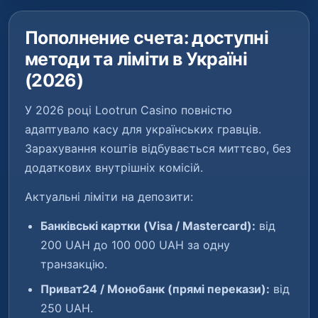
Пополнение счета: доступні
методи та ліміти в Україні
(2026)
У 2026 році Lootrun Casino повністю
адаптувало касу для українських гравців.
Зарахування коштів відбувається миттєво, без
додаткових внутрішніх комісій.
Актуальні ліміти на депозити:
Банківські картки (Visa / Mastercard):
від
200 UAH до 100 000 UAH за одну
транзакцію.
Приват24 / Монобанк (прямі перекази):
від
250 UAH.