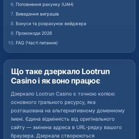
Поповнення рахунку (UAH)
Виведення виграшів
Бонуси та розрахунок вейджера
Промокоди 2026
FAQ (Часті питання)
Що таке дзеркало Lootrun
Casino і як воно працює
Дзеркало Lootrun Casino є точною копією
основного грального ресурсу, яка
розташована на альтернативному доменному
імені. Єдина відмінність від оригінального
сайту — змінена адреса в URL-рядку вашого
браузера. Дзеркала створюються