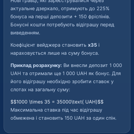
Нові гравці, які зареєструвалися через
актуальне дзеркало, отримують до 225%
бонуса на перші депозити + 150 фріспінів.
Бонусні кошти потребують відіграшу перед
виведенням.
Коефіцієнт вейджера становить
x35
і
нараховується лише на суму бонуса.
Приклад розрахунку:
Ви внесли депозит 1 000
UAH та отримали ще 1 000 UAH як бонус. Для
його відіграшу необхідно зробити ставок у
слотах на загальну суму:
$$1000 \times 35 = 35000\text{ UAH}$$
Максимальна ставка під час відіграшу
обмежена і становить 150 UAH за один спін.