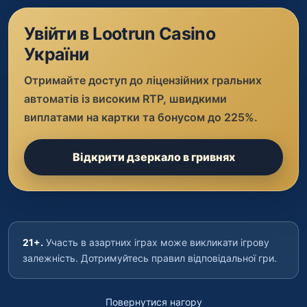
Увійти в Lootrun Casino
України
Отримайте доступ до ліцензійних гральних
автоматів із високим RTP, швидкими
виплатами на картки та бонусом до 225%.
Відкрити дзеркало в гривнях
21+.
Участь в азартних іграх може викликати ігрову
залежність. Дотримуйтесь правил відповідальної гри.
Повернутися нагору