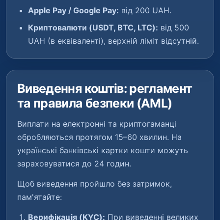
Apple Pay / Google Pay:
від 200 UAH.
Криптовалюти (USDT, BTC, LTC):
від 500
UAH (в еквіваленті), верхній ліміт відсутній.
Виведення коштів: регламент
та правила безпеки (AML)
Виплати на електронні та криптогаманці
обробляються протягом 15–60 хвилин. На
українські банківські картки кошти можуть
зараховуватися до 24 годин.
Щоб виведення пройшло без затримок,
пам'ятайте:
Верифікація (KYC):
При виведенні великих