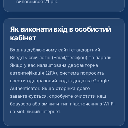
виповнився 21 рік.
Як виконати вхід в особистий
кабінет
Вхід на дублюючому сайті стандартний.
Введіть свій логін (Email/телефон) та пароль.
Якщо у вас налаштована двофакторна
автентифікація (2FA), система попросить
ввести одноразовий код із додатка Google
Authenticator. Якщо сторінка довго
завантажується, спробуйте очистити кеш
браузера або змінити тип підключення з Wi-Fi
на мобільний інтернет.