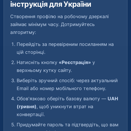
інструкція для України
Створення профілю на робочому дзеркалі
займає мінімум часу. Дотримуйтесь
алгоритму:
Перейдіть за перевіреним посиланням на
цій сторінці.
Натисніть кнопку
«Реєстрація»
у
верхньому кутку сайту.
Виберіть зручний спосіб: через актуальний
Email або номер мобільного телефону.
Обов'язково оберіть базову валюту —
UAH
(гривня)
, щоб уникнути втрат на
конвертації.
Придумайте пароль та підтвердіть, що вам