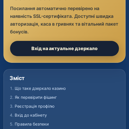
Посилання автоматично перевірено на
наявність SSL-сертифіката. Доступні швидка
авторизація, каса в гривнях та вітальний пакет
бонусів.
Вхід на актуальне дзеркало
Зміст
Що таке дзеркало казино
Як перевірити фішинг
Реєстрація профілю
Вхід до кабінету
Правила безпеки