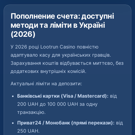
Пополнение счета: доступні
методи та ліміти в Україні
(2026)
У 2026 році Lootrun Casino повністю
адаптувало касу для українських гравців.
Зарахування коштів відбувається миттєво, без
додаткових внутрішніх комісій.
Актуальні ліміти на депозити:
Банківські картки (Visa / Mastercard):
від
200 UAH до 100 000 UAH за одну
транзакцію.
Приват24 / Монобанк (прямі перекази):
від
250 UAH.