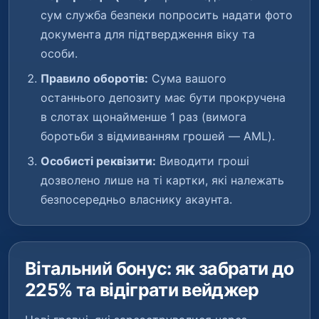
сум служба безпеки попросить надати фото
документа для підтвердження віку та
особи.
Правило оборотів:
Сума вашого
останнього депозиту має бути прокручена
в слотах щонайменше 1 раз (вимога
боротьби з відмиванням грошей — AML).
Особисті реквізити:
Виводити гроші
дозволено лише на ті картки, які належать
безпосередньо власнику акаунта.
Вітальний бонус: як забрати до
225% та відіграти вейджер