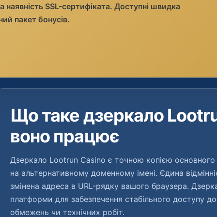
а наявність SSL-сертифіката. Доступні швидка
ний пакет бонусів.
Що таке дзеркало Lootru
воно працює
Дзеркало Lootrun Casino є точною копією основного
на альтернативному доменному імені. Єдина відмінні
змінена адреса в URL-рядку вашого браузера. Дзерк
платформи для забезпечення стабільного доступу до
обмежень чи технічних робіт.