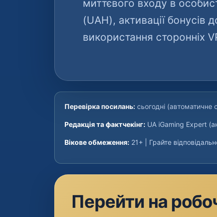
миттєвого входу в особист
(UAH), активації бонусів 
використання сторонніх V
Перевірка посилань:
сьогодні (автоматичне 
Редакція та фактчекінг:
UA iGaming Expert (а
Вікове обмеження:
21+ | Грайте відповідальн
Перейти на робоч