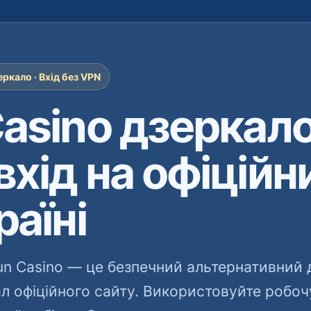
ркало · Вхід без VPN
Casino дзеркал
вхід на офіційн
раїні
un Casino — це безпечний альтернативний 
ал офіційного сайту. Використовуйте робоч