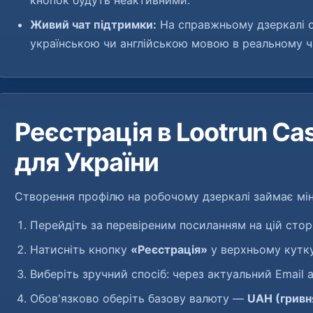
кнопок будуть неактивними.
Живий чат підтримки:
На справжньому дзеркалі о
українською чи англійською мовою в реальному ча
Реєстрація в Lootrun Cas
для України
Створення профілю на робочому дзеркалі займає мі
Перейдіть за перевіреним посиланням на цій сторі
Натисніть кнопку
«Реєстрація»
у верхньому кутку
Виберіть зручний спосіб: через актуальний Email 
Обов'язково оберіть базову валюту —
UAH (гривн