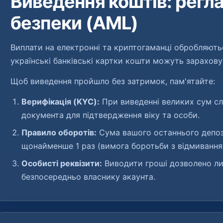
Виведення коштів: регл
безпеки (AML)
Виплати на електронні та криптогаманці обробляють
українські банківські картки кошти можуть зарахову
Щоб виведення пройшло без затримок, пам'ятайте:
Верифікація (KYC):
При виведенні великих сум сл
документа для підтвердження віку та особи.
Правило оборотів:
Сума вашого останнього депоз
щонайменше 1 раз (вимога боротьби з відмиванн
Особисті реквізити:
Виводити гроші дозволено лиш
безпосередньо власнику акаунта.