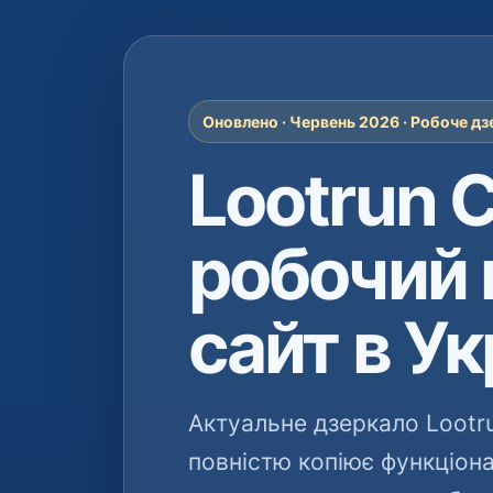
Оновлено · Червень 2026 · Робоче дзе
Lootrun 
робочий 
сайт в Ук
Актуальне дзеркало Lootr
повністю копіює функціон