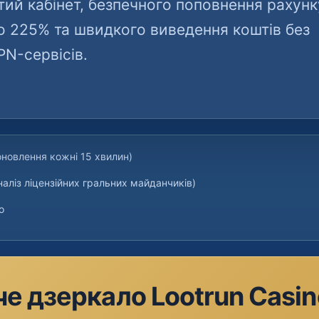
ий кабінет, безпечного поповнення рахунк
до 225% та швидкого виведення коштів без
PN-сервісів.
оновлення кожні 15 хвилин)
наліз ліцензійних гральних майданчиків)
о
е дзеркало Lootrun Casi