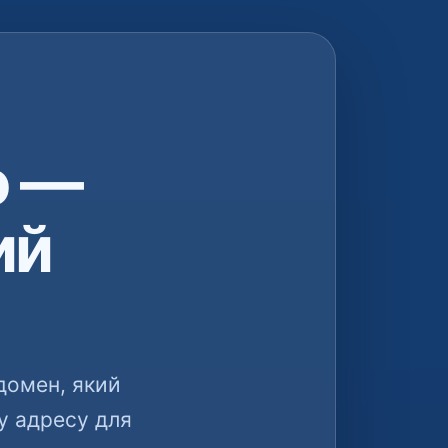
о —
ий
домен, який
у адресу для