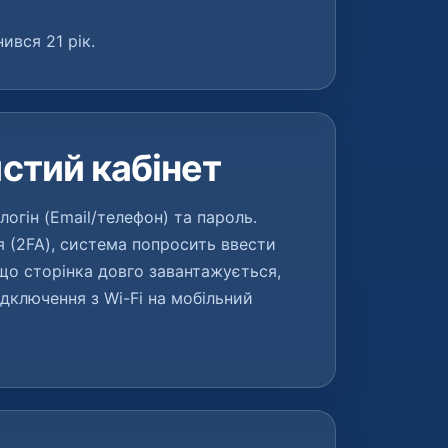
ився 21 рік.
истий кабінет
логін (Email/телефон) та пароль.
 (2FA), система попросить ввести
кщо сторінка довго завантажується,
дключення з Wi-Fi на мобільний