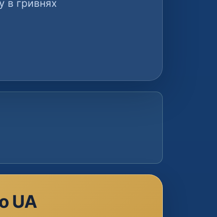
у в гривнях
no UA