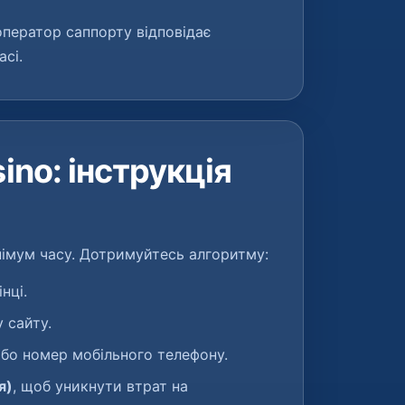
ператор саппорту відповідає
сі.
ino: інструкція
німум часу. Дотримуйтесь алгоритму:
нці.
 сайту.
або номер мобільного телефону.
я)
, щоб уникнути втрат на