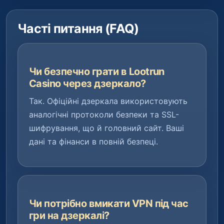
Часті питання (FAQ)
Чи безпечно грати в Lootrun
Casino через дзеркало?
Так. Офіційні дзеркала використовують
аналогічні протоколи безпеки та SSL-
шифрування, що й головний сайт. Ваші
дані та фінанси в повній безпеці.
Чи потрібно вмикати VPN під час
гри на дзеркалі?