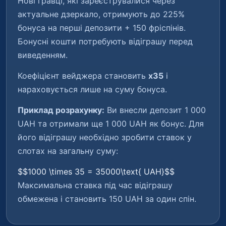
Нові гравці, які зареєструвалися через
актуальне дзеркало, отримують до 225%
бонуса на перші депозити + 150 фріспінів.
Бонусні кошти потребують відіграшу перед
виведенням.
Коефіцієнт вейджера становить
x35
і
нараховується лише на суму бонуса.
Приклад розрахунку:
Ви внесли депозит 1 000
UAH та отримали ще 1 000 UAH як бонус. Для
його відіграшу необхідно зробити ставок у
слотах на загальну суму:
$$1000 \times 35 = 35000\text{ UAH}$$
Максимальна ставка під час відіграшу
обмежена і становить 150 UAH за один спін.