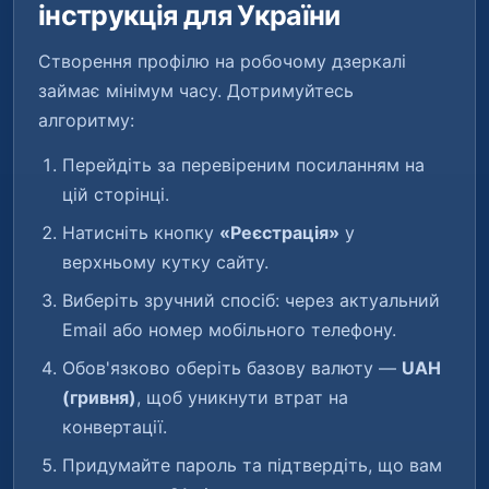
інструкція для України
Створення профілю на робочому дзеркалі
займає мінімум часу. Дотримуйтесь
алгоритму:
Перейдіть за перевіреним посиланням на
цій сторінці.
Натисніть кнопку
«Реєстрація»
у
верхньому кутку сайту.
Виберіть зручний спосіб: через актуальний
Email або номер мобільного телефону.
Обов'язково оберіть базову валюту —
UAH
(гривня)
, щоб уникнути втрат на
конвертації.
Придумайте пароль та підтвердіть, що вам