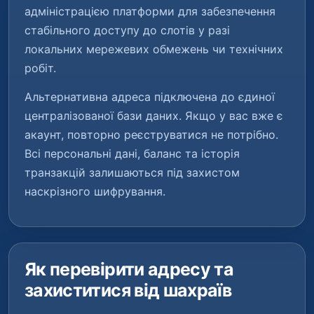
адміністрацією платформи для забезпечення
стабільного доступу до слотів у разі
локальних мережевих обмежень чи технічних
робіт.
Альтернативна адреса підключена до єдиної
централізованої бази даних. Якщо у вас вже є
акаунт, повторно реєструватися не потрібно.
Всі персональні дані, баланс та історія
транзакцій залишаються під захистом
наскрізного шифрування.
Як перевірити адресу та
захиститися від шахраїв