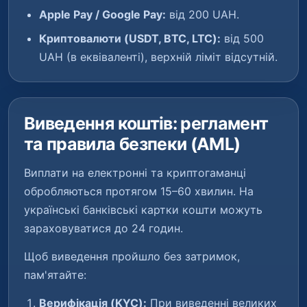
Apple Pay / Google Pay:
від 200 UAH.
Криптовалюти (USDT, BTC, LTC):
від 500
UAH (в еквіваленті), верхній ліміт відсутній.
Виведення коштів: регламент
та правила безпеки (AML)
Виплати на електронні та криптогаманці
обробляються протягом 15–60 хвилин. На
українські банківські картки кошти можуть
зараховуватися до 24 годин.
Щоб виведення пройшло без затримок,
пам'ятайте:
Верифікація (KYC):
При виведенні великих