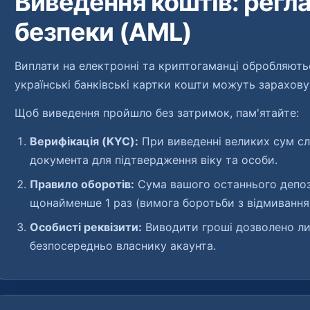
Виведення коштів: регл
безпеки (AML)
Виплати на електронні та криптогаманці обробляють
українські банківські картки кошти можуть зарахову
Щоб виведення пройшло без затримок, пам'ятайте:
Верифікація (KYC):
При виведенні великих сум сл
документа для підтвердження віку та особи.
Правило оборотів:
Сума вашого останнього депоз
щонайменше 1 раз (вимога боротьби з відмиванн
Особисті реквізити:
Виводити гроші дозволено лиш
безпосередньо власнику акаунта.