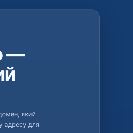
о —
ий
домен, який
у адресу для