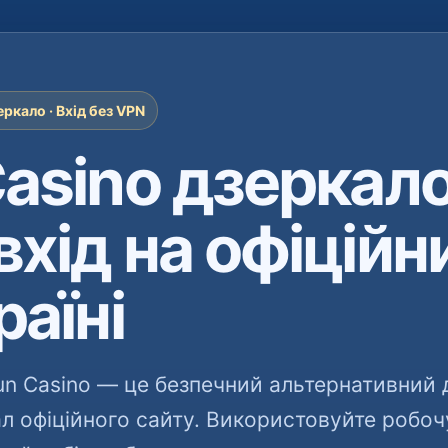
ркало · Вхід без VPN
Casino дзеркал
вхід на офіційн
раїні
un Casino — це безпечний альтернативний 
ал офіційного сайту. Використовуйте робоч