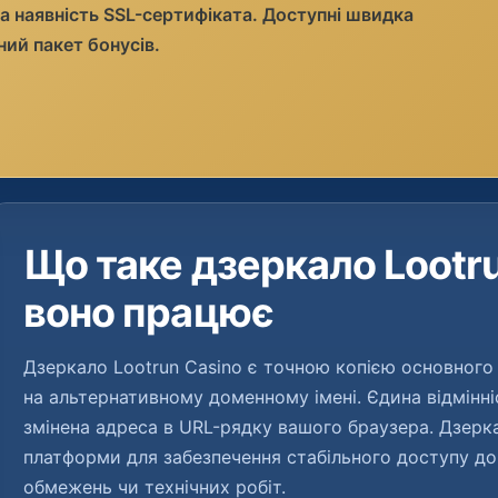
а наявність SSL-сертифіката. Доступні швидка
ний пакет бонусів.
Що таке дзеркало Lootru
воно працює
Дзеркало Lootrun Casino є точною копією основного
на альтернативному доменному імені. Єдина відмінні
змінена адреса в URL-рядку вашого браузера. Дзерк
платформи для забезпечення стабільного доступу до
обмежень чи технічних робіт.