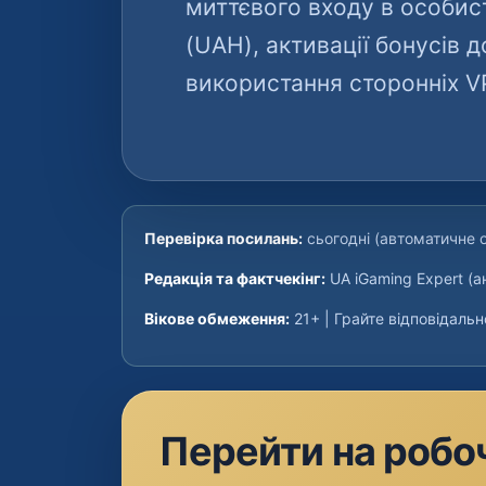
миттєвого входу в особист
(UAH), активації бонусів 
використання сторонніх V
Перевірка посилань:
сьогодні (автоматичне 
Редакція та фактчекінг:
UA iGaming Expert (а
Вікове обмеження:
21+ | Грайте відповідальн
Перейти на робоч