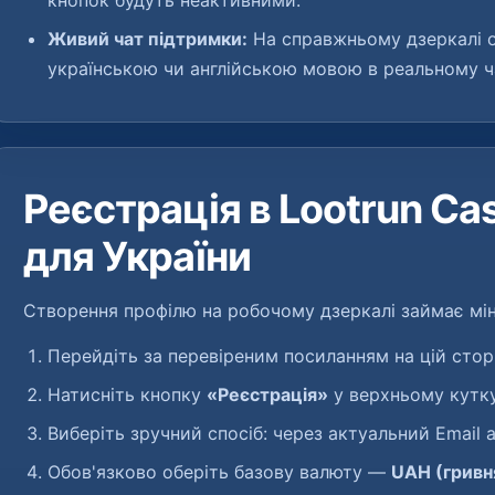
кнопок будуть неактивними.
Живий чат підтримки:
На справжньому дзеркалі о
українською чи англійською мовою в реальному ча
Реєстрація в Lootrun Cas
для України
Створення профілю на робочому дзеркалі займає мі
Перейдіть за перевіреним посиланням на цій сторі
Натисніть кнопку
«Реєстрація»
у верхньому кутку
Виберіть зручний спосіб: через актуальний Email 
Обов'язково оберіть базову валюту —
UAH (гривн