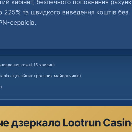
ий кабінет, безпечного поповнення рахунк
до 225% та швидкого виведення коштів без
PN-сервісів.
оновлення кожні 15 хвилин)
наліз ліцензійних гральних майданчиків)
о
е дзеркало Lootrun Casi