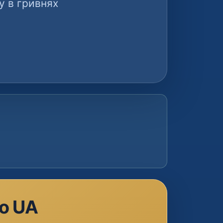
у в гривнях
no UA