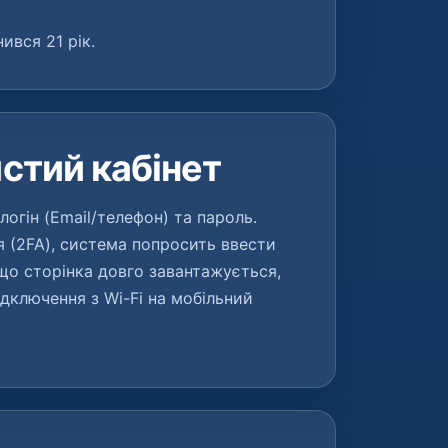
ився 21 рік.
истий кабінет
логін (Email/телефон) та пароль.
 (2FA), система попросить ввести
кщо сторінка довго завантажується,
дключення з Wi-Fi на мобільний