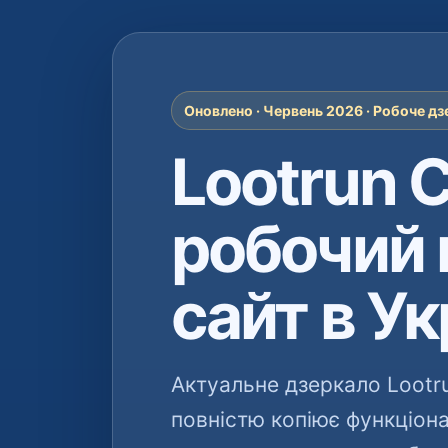
Оновлено · Червень 2026 · Робоче дзе
Lootrun 
робочий 
сайт в Ук
Актуальне дзеркало Lootr
повністю копіює функціон