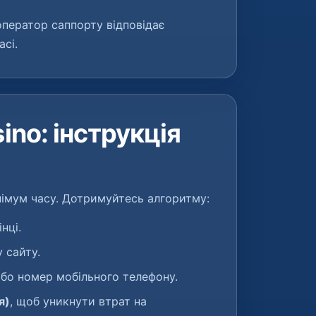
ператор саппорту відповідає
сі.
ino: інструкція
німум часу. Дотримуйтесь алгоритму:
нці.
 сайту.
або номер мобільного телефону.
я)
, щоб уникнути втрат на