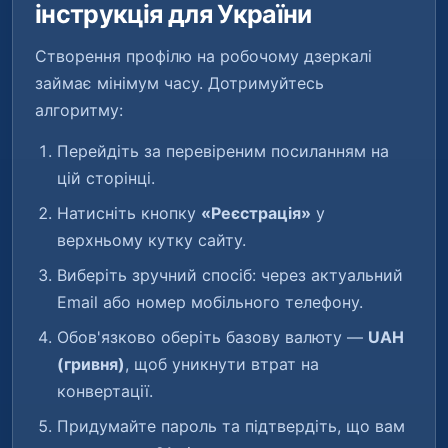
інструкція для України
Створення профілю на робочому дзеркалі
займає мінімум часу. Дотримуйтесь
алгоритму:
Перейдіть за перевіреним посиланням на
цій сторінці.
Натисніть кнопку
«Реєстрація»
у
верхньому кутку сайту.
Виберіть зручний спосіб: через актуальний
Email або номер мобільного телефону.
Обов'язково оберіть базову валюту —
UAH
(гривня)
, щоб уникнути втрат на
конвертації.
Придумайте пароль та підтвердіть, що вам