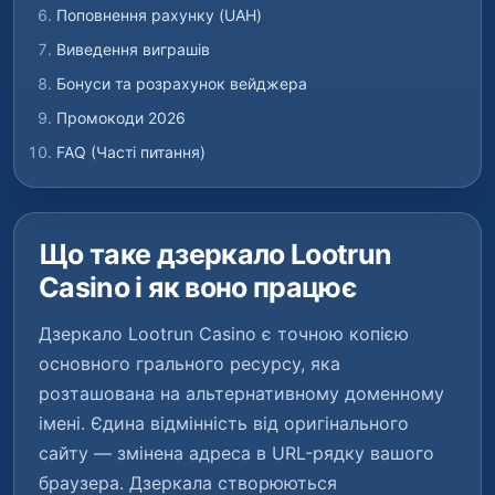
Поповнення рахунку (UAH)
Виведення виграшів
Бонуси та розрахунок вейджера
Промокоди 2026
FAQ (Часті питання)
Що таке дзеркало Lootrun
Casino і як воно працює
Дзеркало Lootrun Casino є точною копією
основного грального ресурсу, яка
розташована на альтернативному доменному
імені. Єдина відмінність від оригінального
сайту — змінена адреса в URL-рядку вашого
браузера. Дзеркала створюються