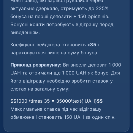
Нові гравці, які зареєструвалися через
актуальне дзеркало, отримують до 225%
бонуса на перші депозити + 150 фріспінів.
Бонусні кошти потребують відіграшу перед
виведенням.
Коефіцієнт вейджера становить
x35
і
нараховується лише на суму бонуса.
Приклад розрахунку:
Ви внесли депозит 1 000
UAH та отримали ще 1 000 UAH як бонус. Для
його відіграшу необхідно зробити ставок у
слотах на загальну суму:
$$1000 \times 35 = 35000\text{ UAH}$$
Максимальна ставка під час відіграшу
обмежена і становить 150 UAH за один спін.