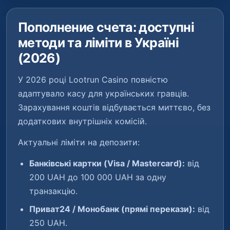
Пополнение счета: доступні
методи та ліміти в Україні
(2026)
У 2026 році Lootrun Casino повністю
адаптувало касу для українських гравців.
Зарахування коштів відбувається миттєво, без
додаткових внутрішніх комісій.
Актуальні ліміти на депозити:
Банківські картки (Visa / Mastercard):
від
200 UAH до 100 000 UAH за одну
транзакцію.
Приват24 / Монобанк (прямі перекази):
від
250 UAH.