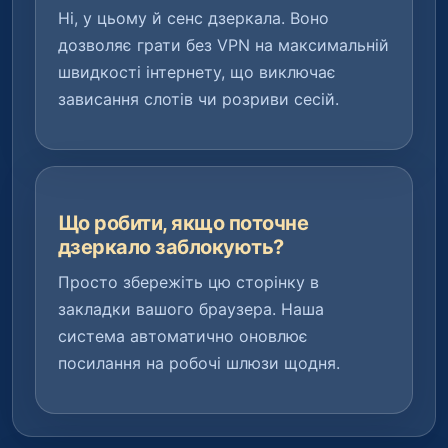
Ні, у цьому й сенс дзеркала. Воно
дозволяє грати без VPN на максимальній
швидкості інтернету, що виключає
зависання слотів чи розриви сесій.
Що робити, якщо поточне
дзеркало заблокують?
Просто збережіть цю сторінку в
закладки вашого браузера. Наша
система автоматично оновлює
посилання на робочі шлюзи щодня.