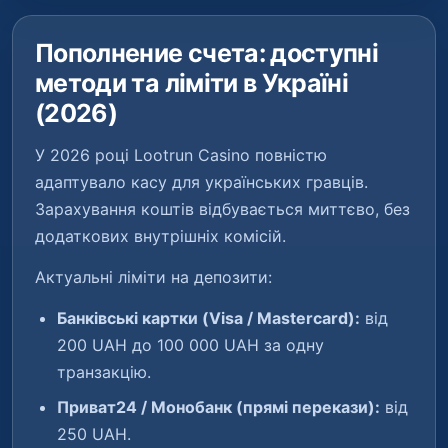
Пополнение счета: доступні
методи та ліміти в Україні
(2026)
У 2026 році Lootrun Casino повністю
адаптувало касу для українських гравців.
Зарахування коштів відбувається миттєво, без
додаткових внутрішніх комісій.
Актуальні ліміти на депозити:
Банківські картки (Visa / Mastercard):
від
200 UAH до 100 000 UAH за одну
транзакцію.
Приват24 / Монобанк (прямі перекази):
від
250 UAH.