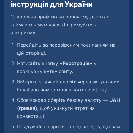
інструкція для України
Створення профілю на робочому дзеркалі
займає мінімум часу. Дотримуйтесь
алгоритму:
Перейдіть за перевіреним посиланням на
цій сторінці.
Натисніть кнопку
«Реєстрація»
у
верхньому кутку сайту.
Виберіть зручний спосіб: через актуальний
Email або номер мобільного телефону.
Обов'язково оберіть базову валюту —
UAH
(гривня)
, щоб уникнути втрат на
конвертації.
Придумайте пароль та підтвердіть, що вам