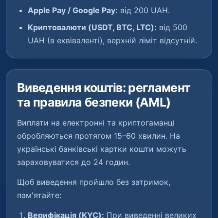
Apple Pay / Google Pay:
від 200 UAH.
Криптовалюти (USDT, BTC, LTC):
від 500
UAH (в еквіваленті), верхній ліміт відсутній.
Виведення коштів: регламент
та правила безпеки (AML)
Виплати на електронні та криптогаманці
обробляються протягом 15–60 хвилин. На
українські банківські картки кошти можуть
зараховуватися до 24 годин.
Щоб виведення пройшло без затримок,
пам'ятайте:
Верифікація (KYC):
При виведенні великих