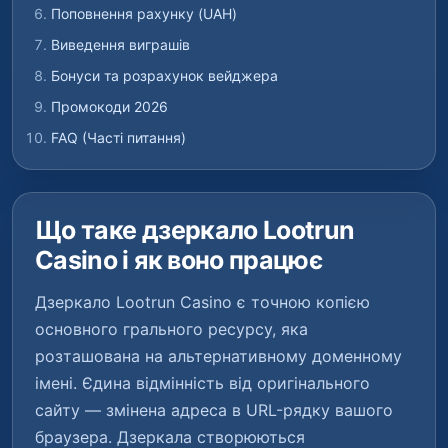
Поповнення рахунку (UAH)
Виведення виграшів
Бонуси та розрахунок вейджера
Промокоди 2026
FAQ (Часті питання)
Що таке дзеркало Lootrun
Casino і як воно працює
Дзеркало Lootrun Casino є точною копією
основного грального ресурсу, яка
розташована на альтернативному доменному
імені. Єдина відмінність від оригінального
сайту — змінена адреса в URL-рядку вашого
браузера. Дзеркала створюються